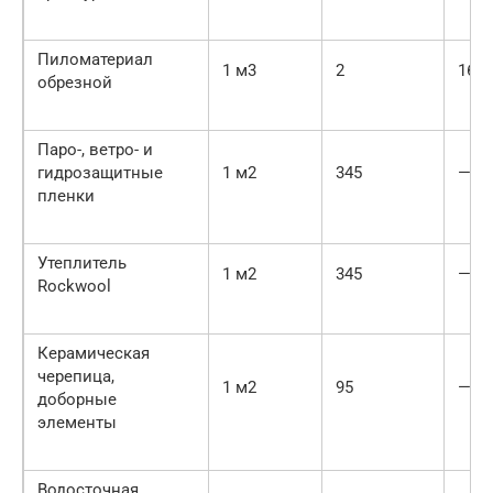
Пиломатериал
1 м3
2
165
обрезной
Паро-, ветро- и
гидрозащитные
1 м2
345
—
пленки
Утеплитель
1 м2
345
—
Rockwool
Керамическая
черепица,
1 м2
95
—
доборные
элементы
Водосточная