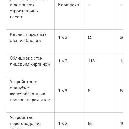
и демонтаж
Комплекс
—
—
строительных
лесов
Кладка наружных
1 м3
63
36
стен из блоков
Облицовка стен
1 м2
118
12
лицевым кирпичом
Устройство в
опалубке
1 м3
5
55
железобетонных
поясов, перемычек
Устройство
перегородок из
1 м2
55
10