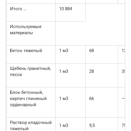
Итого …
10 884
Используемые
материалы
Бетон тяжелый
1 м3
68
120
Щебень гранитный,
1 м3
28
35
песок
Блок бетонный,
кирпич глиняный
1 м3
66
—
ординарный
Раствор кладочный
1 м3
9,5
75
тяжелый