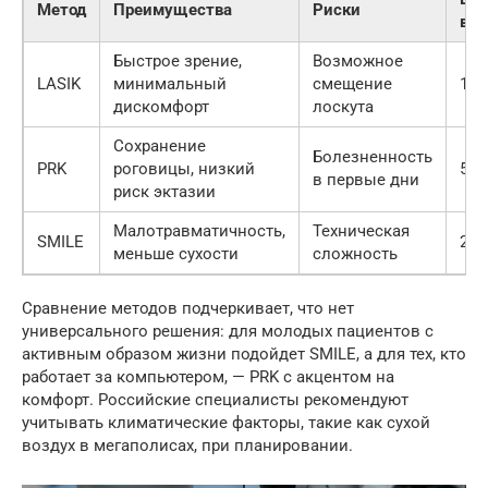
Метод
Преимущества
Риски
вос
Быстрое зрение,
Возможное
LASIK
минимальный
смещение
1–3
дискомфорт
лоскута
Сохранение
Болезненность
PRK
роговицы, низкий
5–7
в первые дни
риск эктазии
Малотравматичность,
Техническая
SMILE
2–4
меньше сухости
сложность
Сравнение методов подчеркивает, что нет
универсального решения: для молодых пациентов с
активным образом жизни подойдет SMILE, а для тех, кто
работает за компьютером, — PRK с акцентом на
комфорт. Российские специалисты рекомендуют
учитывать климатические факторы, такие как сухой
воздух в мегаполисах, при планировании.