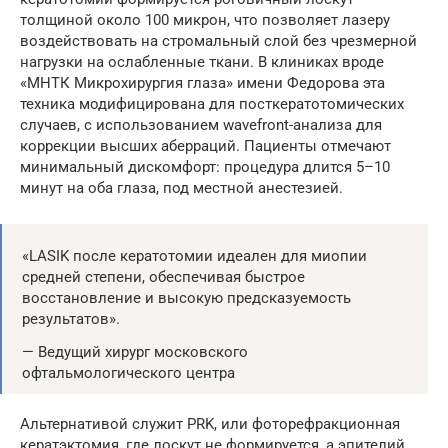
толщиной около 100 микрон, что позволяет лазеру
воздействовать на стромальный слой без чрезмерной
нагрузки на ослабленные ткани. В клиниках вроде
«МНТК Микрохирургия глаза» имени Федорова эта
техника модифицирована для посткератотомических
случаев, с использованием wavefront-анализа для
коррекции высших аберраций. Пациенты отмечают
минимальный дискомфорт: процедура длится 5–10
минут на оба глаза, под местной анестезией.
«LASIK после кератотомии идеален для миопии
средней степени, обеспечивая быстрое
восстановление и высокую предсказуемость
результатов».
— Ведущий хирург московского
офтальмологического центра
Альтернативой служит PRK, или фоторефракционная
кератэктомия, где лоскут не формируется, а эпителий