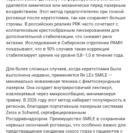
удаляется химически или механически перед лазерным
воздействием. Этот метод предпочтителен при тонкой
роговице после кератотомии, так как сохраняет больше
стромы. В российских реалиях PRK часто сочетают с
коллагеновым крестообразным линзированием для
дополнительной стабилизации, что снижает риск
эктазии. Исследования в Сибирском отделении РАМН
показывают, что в 90% случаев такая коррекция
стабилизирует зрение на уровне 0,8–1,0 в течение года.
Для более сложных случаев, когда кератотомия была
выполнена недавно, применяется Re LEx SMILE —
минимально инвазивная техника с фемтосекундным
лазером. Она создает внутрироговичий лентикул,
извлекаемый через микроколбацию, минимизируя
травму. В 2026 году этот метод набирает популярность в
регионах, благодаря портативным лазерным системам
Zeiss и Schwind, сертифицированным
Росздравнадзором. Преимущество SMILE в сохранении
нервных окончаний роговицы, что особенно важно для
предотвращения синдрома сухого глаза у пациентов с