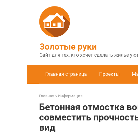
Перейти
к
контенту
Золотые руки
Сайт для тех, кто хочет сделать жилье у
Главная страница
Проекты
Ма
Главная
»
Информация
Бетонная отмостка во
совместить прочност
вид