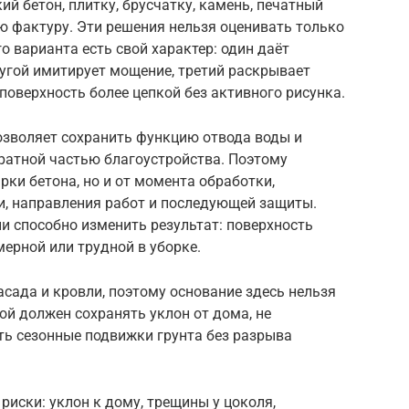
й бетон, плитку, брусчатку, камень, печатный
 фактуру. Эти решения нельзя оценивать только
о варианта есть свой характер: один даёт
угой имитирует мощение, третий раскрывает
поверхность более цепкой без активного рисунка.
озволяет сохранить функцию отвода воды и
ратной частью благоустройства. Поэтому
рки бетона, но и от момента обработки,
и, направления работ и последующей защиты.
и способно изменить результат: поверхность
ерной или трудной в уборке.
асада и кровли, поэтому основание здесь нельзя
й должен сохранять уклон от дома, не
ть сезонные подвижки грунта без разрыва
риски: уклон к дому, трещины у цоколя,