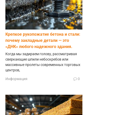
Крепкое рукопожатие бетона и стали:
почему закладные детали — это
«ДНК» любого надежного здания.
Когда мы задираем голову, рассматривая
сверкающие шпили небоскребов или
массивные пролеты современных торговых
центров,
Информация
0