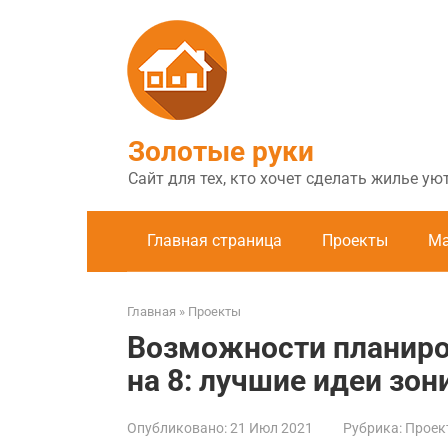
Перейти
к
контенту
Золотые руки
Сайт для тех, кто хочет сделать жилье у
Главная страница
Проекты
Ма
Главная
»
Проекты
Возможности планиро
на 8: лучшие идеи зо
Опубликовано:
21 Июл 2021
Рубрика:
Проек