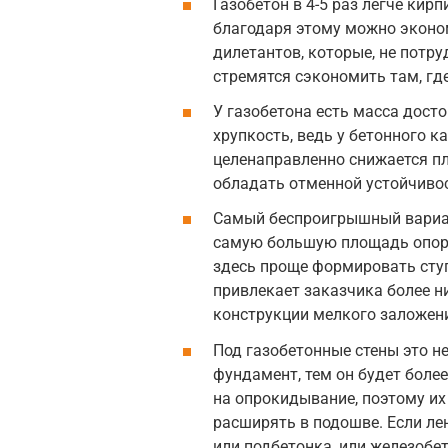
Газобетон в 4-5 раз легче кир
благодаря этому можно эконо
дилетантов, которые, не потр
стремятся сэкономить там, где
У газобетона есть масса досто
хрупкость, ведь у бетонного к
целенаправленно снижается п
обладать отменной устойчивос
Самый беспроигрышный вариан
самую большую площадь опоры
здесь проще формировать сту
привлекает заказчика более ни
конструкции мелкого заложен
Под газобетонные стены это н
фундамент, тем он будет боле
на опрокидывание, поэтому их 
расширять в подошве. Если ле
или подбетонка, или железобе