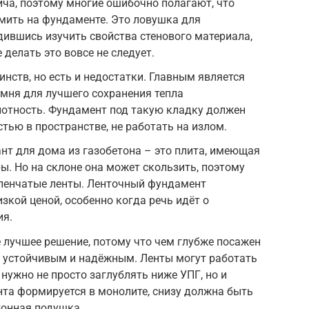
пича, поэтому многие ошибочно полагают, что
мить на фундаменте. Это ловушка для
удившись изучить свойства стенового материала,
 делать это вовсе не следует.
инств, но есть и недостатки. Главным является
амня для лучшего сохранения тепла
лотность. Фундамент под такую кладку должен
тью в пространстве, не работать на излом.
т для дома из газобетона – это плита, имеющая
. Но на склоне она может скользить, поэтому
пенчатые ленты. Ленточный фундамент
зкой ценой, особенно когда речь идёт о
ия.
е лучшее решение, потому что чем глубже посажен
е устойчивым и надёжным. Ленты могут работать
нужно не просто заглублять ниже УПГ, но и
нта формируется в монолите, снизу должна быть
тонная подушка.