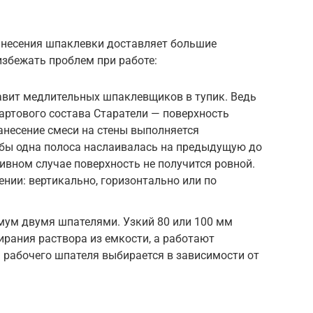
анесения шпаклевки доставляет большие
избежать проблем при работе:
авит медлительных шпаклевщиков в тупик. Ведь
артового состава Старатели — поверхность
анесение смеси на стены выполняется
бы одна полоса наслаивалась на предыдущую до
тивном случае поверхность не получится ровной.
нии: вертикально, горизонтально или по
мум двумя шпателями. Узкий 80 или 100 мм
ирания раствора из емкости, а работают
рабочего шпателя выбирается в зависимости от