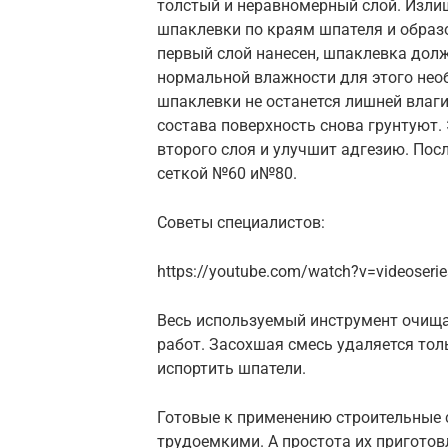
толстый и неравномерный слой. Изли
шпаклевки по краям шпателя и образо
первый слой нанесен, шпаклевка дол
нормальной влажности для этого необ
шпаклевки не останется лишней влаг
состава поверхность снова грунтуют
второго слоя и улучшит адгезию. Пос
сеткой №60 и№80.
Советы специалистов:
https://youtube.com/watch?v=videoserie
Весь используемый инструмент очища
работ. Засохшая смесь удаляется то
испортить шпатели.
Готовые к применению строительные с
трудоемкими. А простота их приготов