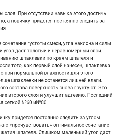
 слоя. При отсутствии навыка этого достичь
но, а новичку придется постоянно следить за
тия
сочетание густоты смеси, угла наклона и силы
 угол даст толстый и неравномерный слой.
ливанию шпаклевки по краям шпателя и
сле того, как первый слой нанесен, шпаклевка
о при нормальной влажности для этого
толще шпаклевки не останется лишней влаги.
го состава поверхность снова грунтуют. Это
ие второго слоя и улучшит адгезию. Последний
ся сеткой №60 и№80
вичку придется постоянно следить за углом
ужно «прочувствовать» оптимальное сочетание
нажатия шпателя. Слишком маленький угол даст