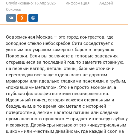
Опубликовано:
16 Апр 2026
Информация
Андрей
Соколов
Современная Москва — это город контрастов, где
холодное стекло небоскребов Сити соседствует с
уютным полумраком камерных баров в переулках
Покровки. Если вы заглянете в топовые заведения,
открывшиеся за последний год, то заметите странную,
на первый взгляд, деталь: стены, барные стойки и
перегородки всё чаще отделывают не дорогим
мрамором или идеально гладкими панелями, а грубым,
«пожившим» металлом. Это не просто экономия, а
глубокая философия эстетики несовершенства.
Идеальный глянец сегодня кажется стерильным и
бездушным, в то время как металл с историей —
потертостями, легким налетом патины или следами
промышленного прошлого — придает интерьеру глубину
и характер. Дизайнеры называют это «индустриальным
шиком» или «честным дизайном», где каждый скол на