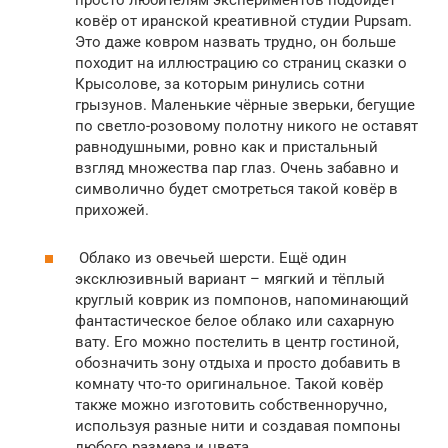
просто любителям экспериментов подойдёт
ковёр от иранской креативной студии Pupsam.
Это даже ковром назвать трудно, он больше
походит на иллюстрацию со страниц сказки о
Крысолове, за которым ринулись сотни
грызунов. Маленькие чёрные зверьки, бегущие
по светло-розовому полотну никого не оставят
равнодушными, ровно как и пристальный
взгляд множества пар глаз. Очень забавно и
символично будет смотреться такой ковёр в
прихожей.
Облако из овечьей шерсти. Ещё один
эксклюзивный вариант – мягкий и тёплый
круглый коврик из помпонов, напоминающий
фантастическое белое облако или сахарную
вату. Его можно постелить в центр гостиной,
обозначить зону отдыха и просто добавить в
комнату что-то оригинальное. Такой ковёр
также можно изготовить собственноручно,
используя разные нити и создавая помпоны
любого размера и цвета.