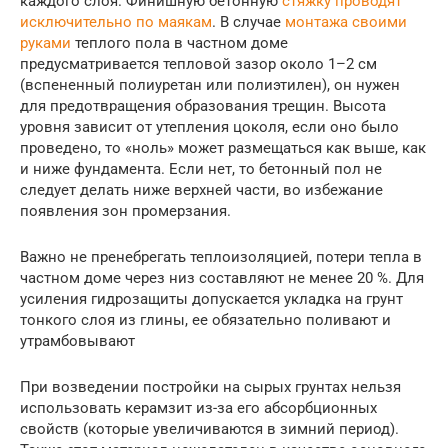
каждого слоя. Финишную бетонную
стяжку проводят
исключительно по маякам
. В случае
монтажа своими
руками
теплого пола в частном доме
предусматривается тепловой зазор около 1–2 см
(вспененный полиуретан или полиэтилен), он нужен
для предотвращения образования трещин. Высота
уровня зависит от утепления цоколя, если оно было
проведено, то «ноль» может размещаться как выше, как
и ниже фундамента. Если нет, то бетонный пол не
следует делать ниже верхней части, во избежание
появления зон промерзания.
Важно не пренебрегать теплоизоляцией, потери тепла в
частном доме через низ составляют не менее 20 %. Для
усиления гидрозащиты допускается укладка на грунт
тонкого слоя из глины, ее обязательно поливают и
утрамбовывают
При возведении постройки на сырых грунтах нельзя
использовать керамзит из-за его абсорбционных
свойств (которые увеличиваются в зимний период).