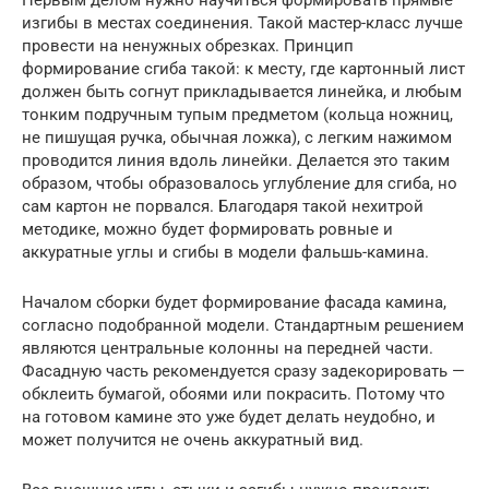
Первым делом нужно научиться формировать прямые
изгибы в местах соединения. Такой мастер-класс лучше
провести на ненужных обрезках. Принцип
формирование сгиба такой: к месту, где картонный лист
должен быть согнут прикладывается линейка, и любым
тонким подручным тупым предметом (кольца ножниц,
не пишущая ручка, обычная ложка), с легким нажимом
проводится линия вдоль линейки. Делается это таким
образом, чтобы образовалось углубление для сгиба, но
сам картон не порвался. Благодаря такой нехитрой
методике, можно будет формировать ровные и
аккуратные углы и сгибы в модели фальшь-камина.
Началом сборки будет формирование фасада камина,
согласно подобранной модели. Стандартным решением
являются центральные колонны на передней части.
Фасадную часть рекомендуется сразу задекорировать —
обклеить бумагой, обоями или покрасить. Потому что
на готовом камине это уже будет делать неудобно, и
может получится не очень аккуратный вид.