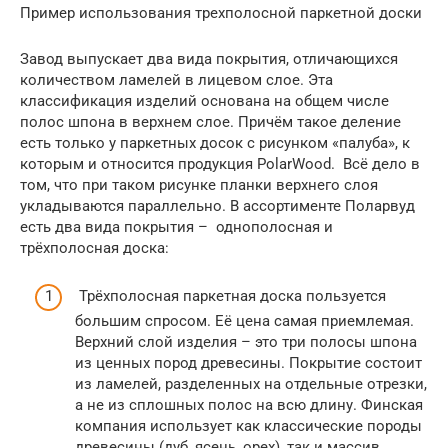
Пример использования трехполосной паркетной доски
Завод выпускает два вида покрытия, отличающихся
количеством ламелей в лицевом слое. Эта
классификация изделий основана на общем числе
полос шпона в верхнем слое. Причём такое деление
есть только у паркетных досок с рисунком «палуба», к
которым и относится продукция PolarWood. Всё дело в
том, что при таком рисунке планки верхнего слоя
укладываются параллельно. В ассортименте Поларвуд
есть два вида покрытия – однополосная и
трёхполосная доска:
Трёхполосная паркетная доска пользуется
большим спросом. Её цена самая приемлемая.
Верхний слой изделия – это три полосы шпона
из ценных пород древесины. Покрытие состоит
из ламелей, разделенных на отдельные отрезки,
а не из сплошных полос на всю длину. Финская
компания использует как классические породы
древесины (дуб, ясень, орех), так и массив