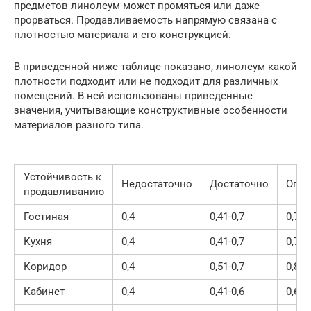
предметов линолеум может промяться или даже
прорваться. Продавливаемость напрямую связана с
плотностью материала и его конструкцией.
В приведенной ниже таблице показано, линолеум какой
плотности подходит или не подходит для различных
помещений. В ней использованы приведенные
значения, учитывающие конструктивные особенности
материалов разного типа.
Устойчивость к
Недостаточно
Достаточно
Опти
продавливанию
Гостиная
0,4
0,41-0,7
0,71-
Кухня
0,4
0,41-0,7
0,71-
Коридор
0,4
0,51-0,7
0,81-
Кабинет
0,4
0,41-0,6
0,61-