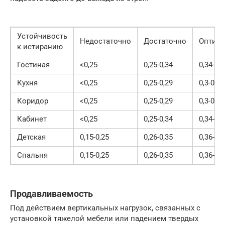
Устойчивость
Недостаточно
Достаточно
Оптим
к истиранию
Гостиная
<0,25
0,25-0,34
0,34-0,3
Кухня
<0,25
0,25-0,29
0,3-0,45
Коридор
<0,25
0,25-0,29
0,3-0,45
Кабинет
<0,25
0,25-0,34
0,34-0,3
Детская
0,15-0,25
0,26-0,35
0,36-0,5
Спальня
0,15-0,25
0,26-0,35
0,36-0,5
Продавливаемость
Под действием вертикальных нагрузок, связанных с
установкой тяжелой мебели или падением твердых