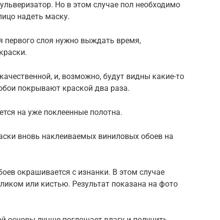
льверизатор. Но в этом случае пол необходимо
лицо надеть маску.
я первого слоя нужно выждать время,
краски.
качественной, и, возможно, будут видны какие-то
обои покрывают краской два раза.
тся на уже поклеенные полотна.
аски вновь наклеиваемых виниловых обоев на
боев окрашивается с изнанки. В этом случае
ликом или кистью. Результат показана на фото
й основы лучше поглощает влагу и получить