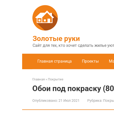
Перейти
к
контенту
Золотые руки
Сайт для тех, кто хочет сделать жилье у
Главная страница
Проекты
Ма
Главная
»
Покрытие
Обои под покраску (80
Опубликовано:
21 Июл 2021
Рубрика:
Покры