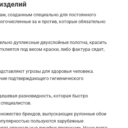
изделий
там, созданным специально для постоянного
огочисленные за и против, которые обязательно
ельно дуплексные двухслойные полотна, красить
тклеятся под весом краски, либо фактура сядет,
едставляют угрозы для здоровья человека.
ичие подтверждающего гигиенического
дешевая разновидность, которая быстро
 специалистов.
множество брендов, выпускающих рулонные обои
опулярностью пользуются зарубежные
одят специальные линейки продукции. Чаще всего