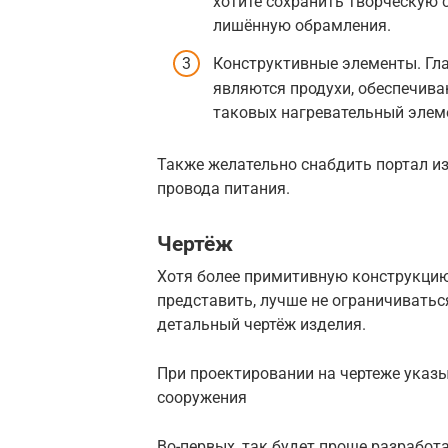
хотите сохранить творческую 
лишённую обрамления.
Конструктивные элементы. Гл
являются продухи, обеспечива
таковых нагревательный элеме
Также желательно снабдить портал и
провода питания.
Чертёж
Хотя более примитивную конструкцию,
представить, лучше не ограничивать
детальный чертёж изделия.
При проектировании на чертеже указ
сооружения
Во-первых, так будет проще разработ