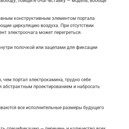
свободу, поищите очаг-вставку — модель, вообще
авным конструктивным элементом портала
ющие циркуляцию воздуха. При отсутствии
нт электроочага может перегреться.
знутри полочкой или зацепами для фиксации
 чем портал электрокамина, трудно себе
ся абстрактным проектированием и набросать
ываются все исполнительные размеры будущего
ать спецификацию — перечень и количество всех