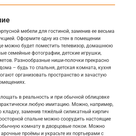
ние
рпусной мебели для гостиной, заменив ее весьма
кцией. Оформите одну из стен в помещении
де можно будет поместить телевизор, домашнюю
мые семейные фотографии, детские игрушки,
етов. Разнообразные ниши-полочки прекрасно
ома – будь то спальня, детская комната, кухня
могают организовать пространство и зачастую
омещениях.
лощать в реальность и при обычной облицовке
 практически любую имитацию. Можно, например,
 кладку, заменив тяжёлый силикатный кирпич
просторной спальне можно соорудить настоящие
 обычную комнату в дворцовые покои. Можно
е арочные проёмы и украсьте их портьерами с