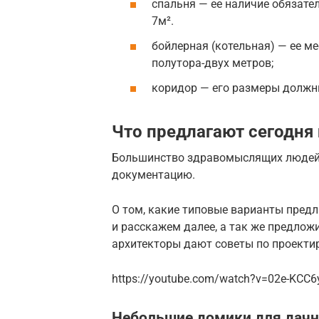
спальня — ее наличие обязате
7м².
бойлерная (котельная) — ее ме
полутора-двух метров;
коридор — его размеры должн
Что предлагают сегодн
Большинство здравомыслящих людей,
документацию.
О том, какие типовые варианты пред
и расскажем далее, а так же предлож
архитекторы дают советы по проекти
https://youtube.com/watch?v=02e-KCC6
Небольшие домики для дачн