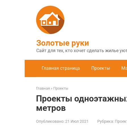
Перейти
к
контенту
Золотые руки
Сайт для тех, кто хочет сделать жилье у
Главная страница
Проекты
Ма
Главная
»
Проекты
Проекты одноэтажных
метров
Опубликовано:
21 Июл 2021
Рубрика:
Проек