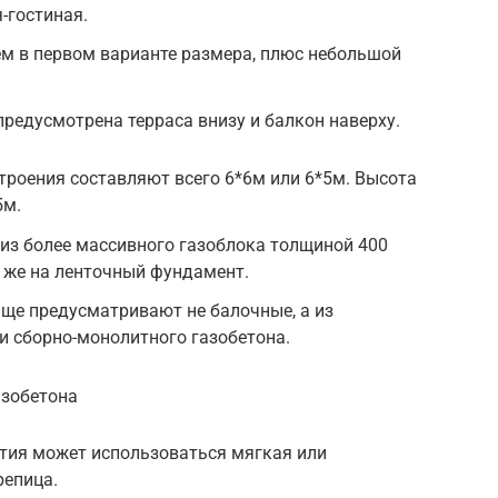
-гостиная.
ем в первом варианте размера, плюс небольшой
предусмотрена терраса внизу и балкон наверху.
строения составляют всего 6*6м или 6*5м. Высота
5м.
я из более массивного газоблока толщиной 400
и же на ленточный фундамент.
ще предусматривают не балочные, а из
и сборно-монолитного газобетона.
азобетона
ытия может использоваться мягкая или
репица.