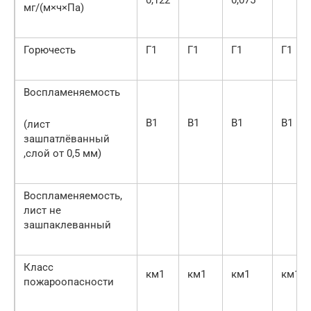
мг/(м×ч×Па)
Горючесть
Г1
Г1
Г1
Г1
Воспламеняемость
В1
В1
В1
В1
(лист
зашпатлёванный
,слой от 0,5 мм)
Воспламеняемость,
лист не
зашпаклеванный
Класс
км1
км1
км1
км1
пожароопасности