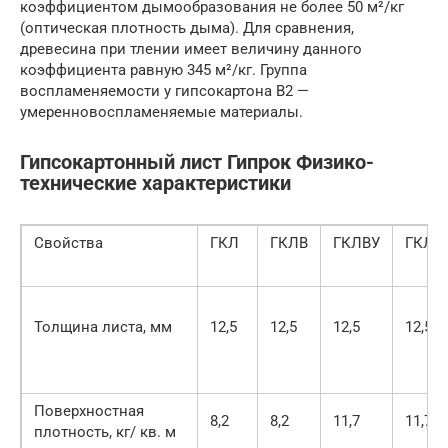
коэффициентом дымообразования не более 50 м²/кг
(оптическая плотность дыма). Для сравнения,
древесина при тлении имеет величину данного
коэффициента равную 345 м²/кг. Группа
воспламеняемости у гипсокартона В2 —
умеренновоспламеняемые материалы.
Гипсокартонный лист Гипрок Физико-
технические характеристики
Свойства
ГКЛ
ГКЛВ
ГКЛВУ
ГКЛУ
Толщина листа, мм
12,5
12,5
12,5
12,5
Поверхностная
8,2
8,2
11,7
11,7
плотность, кг/ кв. м