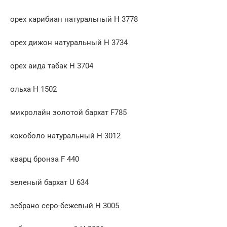
орех карибиан натуральный H 3778
орех дижон натуральный H 3734
орех аида табак H 3704
ольха H 1502
микролайн золотой бархат F785
кокоболо натуральный H 3012
кварц бронза F 440
зеленый бархат U 634
зебрано серо-бежевый H 3005