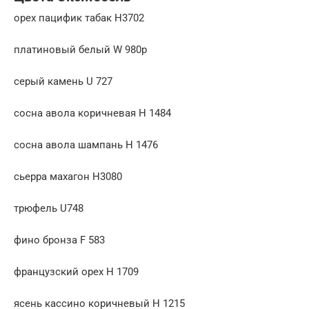
орех пацифик табак Н3702
платиновый белый W 980p
серый камень U 727
сосна авола коричневая H 1484
сосна авола шампань H 1476
сьерра махагон Н3080
трюфель U748
фино бронза F 583
французский орех H 1709
ясень кассино коричневый H 1215