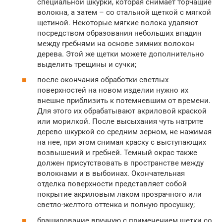
специальной шкурки, которая снимает торчащие
волокна, а затем – со стальной щеткой с мягкой
щетиной. Некоторые мягкие волока удаляют
посредством образования небольших впадин
между гребнями на основе зимних волокон
дерева. Этой же щетки можете дополнительно
выделить трещины и сучки;
после окончания обработки светлых
поверхностей на новом изделии нужно их
внешне приблизить к потемневшим от времени.
Для этого их обрабатывают акриловой краской
или морилкой. После высыхания чуть натрите
дерево шкуркой со средним зерном, не нажимая
на нее, при этом снимая краску с выступающих
возвышений и гребней. Темный окрас также
должен присутствовать в пространстве между
волокнами и в выбоинах. Окончательная
отделка поверхности представляет собой
покрытие акриловым лаком прозрачного или
светло-желтого оттенка и полную просушку;
браширование вручную с применением щетки со