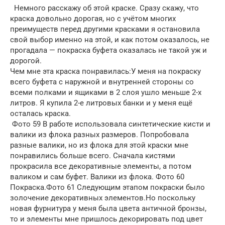
Немного расскажу об этой краске. Сразу скажу, что
краска довольно дорогая, но с учётом многих
преимуществ перед другими красками я остановила
свой выбор именно на этой, и как потом оказалось, не
прогадала — покраска буфета оказалась не такой уж и
дорогой.
Чем мне эта краска понравилась:У меня на покраску
всего буфета с наружной и внутренней стороны со
всеми полками и ящиками в 2 слоя ушло меньше 2-х
литров. Я купила 2-е литровых банки и у меня ещё
осталась краска.
Фото 59 В работе использовала синтетические кисти и
валики из флока разных размеров. Попробовала
разные валики, но из флока для этой краски мне
понравились больше всего. Сначала кистями
прокрасила все декоративные элементы, а потом
валиком и сам буфет. Валики из флока. Фото 60
Покраска.Фото 61 Следующим этапом покраски было
золочение декоративных элементов.Но поскольку
новая фурнитура у меня была цвета античной бронзы,
то и элементы мне пришлось декорировать под цвет