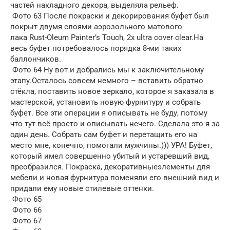
частей накладного декора, выделяла рельеф.
Фото 63 После покраски и декорирования буфет был
покрыт двумя слоями аэрозольного матового
лака Rust-Oleum Painter’s Touch, 2x ultra cover clear.На
весь буфет потребовалось порядка 8-ми таких
баллончиков.
Фото 64 Ну вот и добрались мы к заключительному
этапу.Осталось совсем немного – вставить обратно
стёкла, поставить новое зеркало, которое я заказала в
мастерской, установить новую фурнитуру и собрать
буфет. Все эти операции я описывать не буду, потому
что тут всё просто и описывать нечего. Сделала это я за
один день. Собрать сам буфет и перетащить его на
место мне, конечно, помогали мужчины.))) УРА! Буфет,
который имел совершенно убитый и устаревший вид,
преобразился. Покраска, декоративныеэлементы для
мебели и новая фурнитура поменяли его внешний вид и
придали ему новые стилевые оттенки.
Фото 65
Фото 66
Фото 67