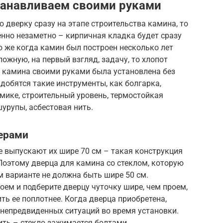
танавливаем своими руками
 дверку сразу на этапе строительства камина, то
енно незаметно – кирпичная кладка будет сразу
 же когда камин был построен несколько лет
ложную, на первый взгляд, задачу, то хлопот
я камина своими руками была установлена без
добятся такие инструменты, как болгарка,
мике, строительный уровень, термостойкая
шурупы, асбестовая нить.
мерами
е выпускают их шире 70 см – такая конструкция
Поэтому дверца для камина со стеклом, которую
м варианте не должна быть шире 50 см.
ем и подберите дверцу чуточку шире, чем проем,
ть ее поплотнее. Когда дверца приобретена,
ь непредвиденных ситуаций во время установки.
ить – стекло зажимается болтами.