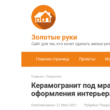
Перейти
к
контенту
Золотые руки
Сайт для тех, кто хочет сделать жилье у
Главная страница
Проекты
Ма
Главная
»
Покрытие
Керамогранит под мра
оформления интерьер
Опубликовано:
21 Июл 2021
Рубрика:
Покры