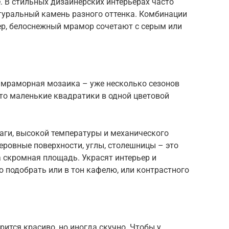
е. В стильных дизайнерских интерьерах часто
атуральный камень разного оттенка. Комбинации
р, белоснежный мрамор сочетают с серым или
 мраморная мозаика – уже несколько сезонов
то маленькие квадратики в одной цветовой
лаги, высокой температуры и механического
ровные поверхности, углы, столешницы – это
а скромная площадь. Украсят интерьер и
о подобрать или в тон кафелю, или контрастного
ится красиво, но иногда скучно. Чтобы у