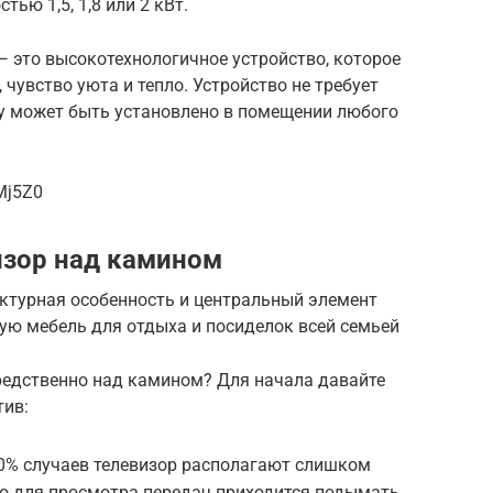
ью 1,5, 1,8 или 2 кВт.
 это высокотехнологичное устройство, которое
чувство уюта и тепло. Устройство не требует
у может быть установлено в помещении любого
Mj5Z0
изор над камином
ктурная особенность и центральный элемент
кую мебель для отдыха и посиделок всей семьей
редственно над камином? Для начала давайте
тив:
90% случаев телевизор располагают слишком
го для просмотра передач приходится подымать