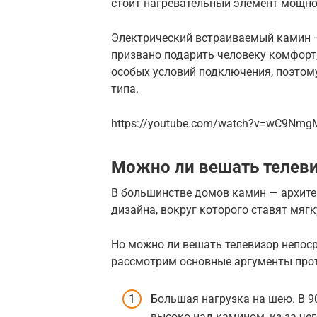
стоит нагревательный элемент мощност
Электрический встраиваемый камин —
призвано подарить человеку комфорт, 
особых условий подключения, поэтом
типа.
https://youtube.com/watch?v=wC9Nmg
Можно ли вешать телев
В большинстве домов камин — архите
дизайна, вокруг которого ставят мяг
Но можно ли вешать телевизор непос
рассмотрим основные аргументы про
Большая нагрузка на шею. В 
высоко над камином, из-за че