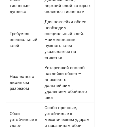
тисненые
верхний слой которых
дуплекс
является тисненым
Для поклейки обоев
необходим
Требуется
специальный клей.
специальный
Наименование
клей
нужного клея
указывается на
этикетке
Устаревшей способ
наклейки обоев —
Нахлестка с
внахлест с
двойным
дальнейшим
разрезом
удалением обойного
шва
Особо прочные,
Обои
устойчивые к
устойчивые к
механическим ударам
удару
и царапинам обои